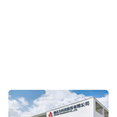
支持应对紧急的气候变化挑战的方案
ESG实践
我们始终奉行知行合一理念，并通过实际行动和结果去体
现我们在ESG方面的承诺。中南创发积极推动所有成员公
司将ESG理念融入其愿景和战略发展方向。
请参考我们ESG实践的案例