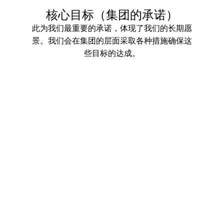
核心目标（集团的承诺）
此为我们最重要的承诺，体现了我们的长期愿
景。我们会在集团的层面采取各种措施确保这
些目标的达成。
赋能员工和社区